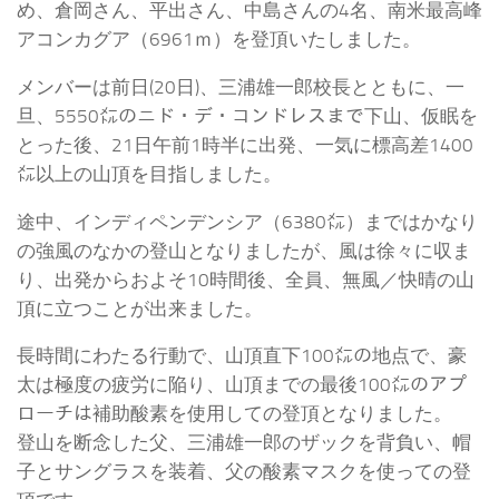
め、倉岡さん、平出さん、中島さんの4名、南米最高峰
アコンカグア（6961ｍ）を登頂いたしました。
メンバーは前日(20日)、三浦雄一郎校長とともに、一
旦、5550㍍のニド・デ・コンドレスまで下山、仮眠を
とった後、21日午前1時半に出発、一気に標高差1400
㍍以上の山頂を目指しました。
途中、インディペンデンシア（6380㍍）まではかなり
の強風のなかの登山となりましたが、風は徐々に収ま
り、出発からおよそ10時間後、全員、無風／快晴の山
頂に立つことが出来ました。
長時間にわたる行動で、山頂直下100㍍の地点で、豪
太は極度の疲労に陥り、山頂までの最後100㍍のアプ
ローチは補助酸素を使用しての登頂となりました。
登山を断念した父、三浦雄一郎のザックを背負い、帽
子とサングラスを装着、父の酸素マスクを使っての登