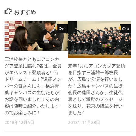
おすすめ
0
0
三浦校長とともにアコンカ
グア登頂に臨む7名は、全員
来年1月にアコンカグア登頂
がエベレスト登頂者という
を目指す三浦雄一郎校長
ドリームチーム！?遠征メン
が、広島で公演を行いまし
バーの皆さんにも、横浜青
た！広島キャンパスの生徒
葉キャンパスの生徒たちが
会長の藤田さんが、生徒代
お話を伺いました！その内
表として激励のメッセージ
容は随時ご紹介いたします
を送り、花束の贈呈を行い
のでお楽しみに！
ました?
2018年12月4日
2018年11月28日