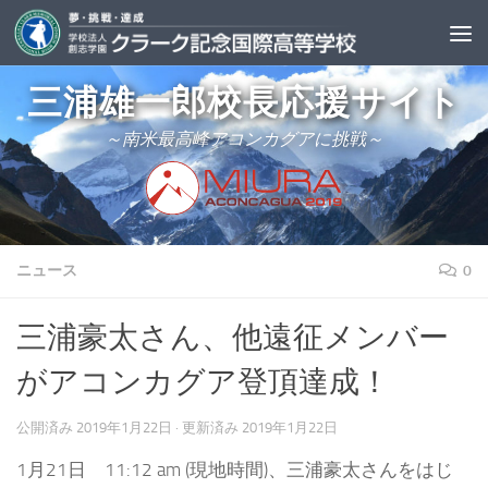
三浦雄一郎校長応援サイト
～南米最高峰アコンカグアに挑戦～
ニュース
0
三浦豪太さん、他遠征メンバー
がアコンカグア登頂達成！
公開済み
2019年1月22日
· 更新済み
2019年1月22日
1月21日 11:12 am (現地時間)、三浦豪太さんをはじ